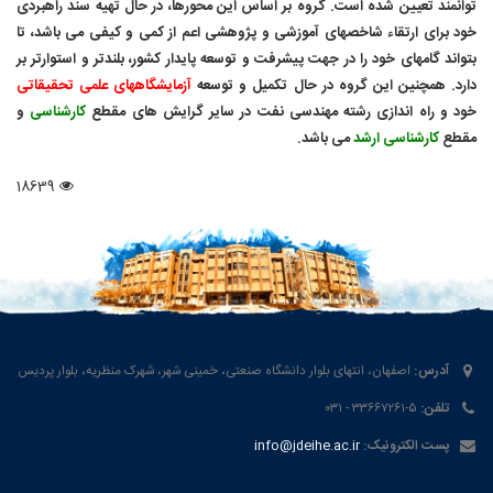
توانمند تعیین شده است. گروه بر اساس این محورها، در حال تهیه سند راهبردی
خود برای ارتقاء شاخصهای آموزشی و پژوهشی اعم از کمی و کیفی می باشد، تا
بتواند
گامهای خود را در جهت پیشرفت و توسعه پایدار کشور، بلندتر و استوارتر بر
دارد. همچنین این گروه در حال تکمیل و توسعه
آزمایشگاههای علمی تحقیقاتی
خود و راه اندازی رشته مهندسی نفت در سایر گرایش
های مقطع
کارشناسی
و
مقطع
کارشناسی ارشد
می باشد.
18639
آدرس:
اصفهان، انتهای بلوار دانشگاه صنعتی، خمینی شهر، شهرک منظریه، بلوار پردیس
تلفن:
۵-۳۳۶۶۷۲۶۱ - ۰۳۱
پست الکترونیک:
info@jdeihe.ac.ir