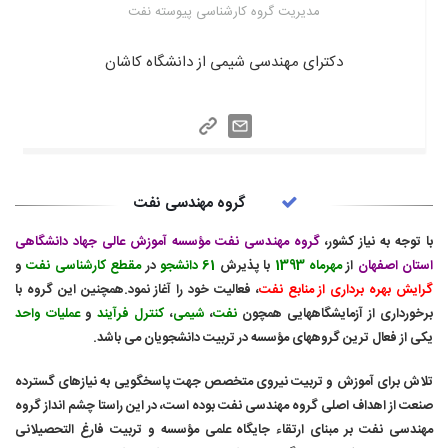
مدیریت گروه کارشناسی پیوسته نفت
دکترای مهندسی شیمی از دانشگاه کاشان
گروه مهندسی نفت
با توجه به نياز کشور،
گروه مهندسی نفت مؤسسه آموزش عالی جهاد دانشگاهی
استان اصفهان
از
مهرماه 1393
با پذيرش
61 دانشجو
در
مقطع کارشناسی نفت
و
گرایش بهره برداری از منابع نفت
، فعاليت خود
را آغاز نمود.همچنين اين گروه با
برخورداری از آزمایشگاههایی همچون
نفت
،
شيمی
،
کنترل فرآيند
و
عمليات واحد
یکی از فعال ترین گروههای مؤسسه در تربیت دانشجویان می باشد.
تلاش برای آموزش و تربيت نيروی متخصص جهت پاسخگويی به نيازهای گسترده
صنعت از اهداف اصلی گروه مهندسی نفت بوده است، در این راستا چشم انداز گروه
مهندسی نفت بر مبنای ارتقاء جایگاه
علمی مؤسسه و تربیت فارغ التحصیلانی