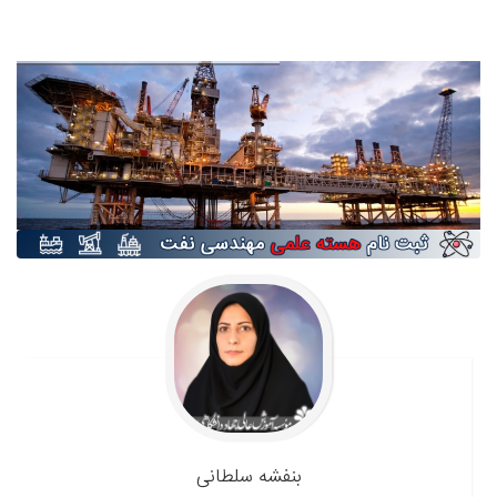
بنفشه
سلطانی