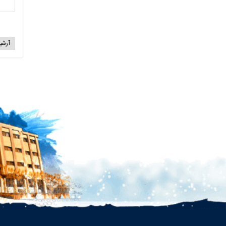
آرشیو