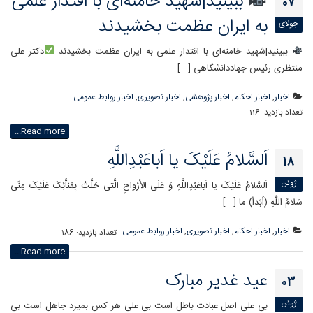
ببینید|شهید خامنه‌ای با اقتدار علمی
07
به ایران عظمت بخشیدند
جولای
ببینید|شهید خامنه‌ای با اقتدار علمی به ایران عظمت بخشیدند
دکتر علی
منتظری رئیس جهاددانشگاهی [...]
اخبار
,
اخبار احکام
,
اخبار پژوهشی
,
اخبار تصویری
,
اخبار روابط عمومی
تعداد بازدید:
116
Read more...
اَلسَّلامُ عَلَیْکَ یا اَباعَبْدِاللَّهِ
18
ژوئن
اَلسَّلامُ عَلَیْکَ یا اَباعَبْدِاللَّهِ وَ عَلَى الاَْرْواحِ الَّتى حَلَّتْ بِفِناَّئِکَ عَلَیْکَ مِنّى
سَلامُ اللَّهِ (اَبَداً) ما [...]
اخبار
,
اخبار احکام
,
اخبار تصویری
,
اخبار روابط عمومی
تعداد بازدید:
186
Read more...
عید غدیر مبارک
03
ژوئن
بی علی اصل عبادت باطل است بی علی هر کس بمیرد جاهل است بی