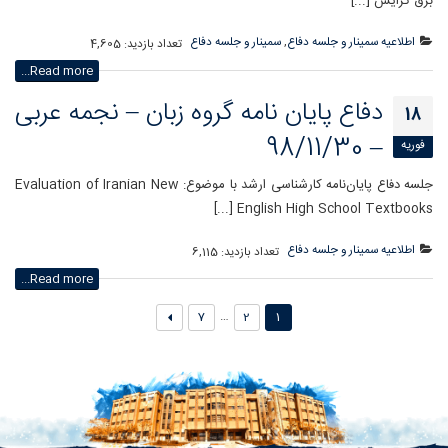
برق گرایش [...]
اطلاعیه سمینار و جلسه دفاع
,
سمینار و جلسه دفاع
تعداد بازدید:
4,605
Read more...
دفاع پایان نامه گروه زبان – نجمه عربی
18
– 98/11/30
فوریه
جلسه دفاع پايان‌نامه کارشناسی ارشد با موضوع: Evaluation of Iranian New
English High School Textbooks [...]
اطلاعیه سمینار و جلسه دفاع
تعداد بازدید:
6,115
Read more...
…
7
2
1