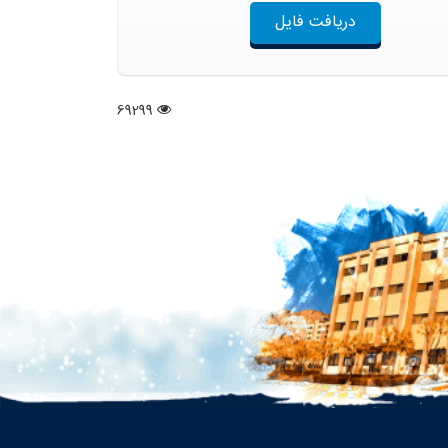
دریافت فایل
69299