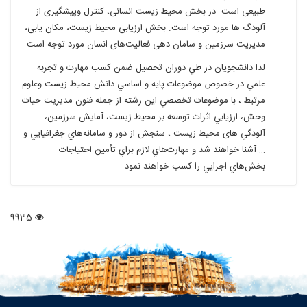
طبيعی است. در بخش محيط زيست انسانی، کنترل وپيشگيری از
آلودگ ها مورد توجه است. بخش ارزيابی محيط زيست، مکان يابی،
مديريت سرزمين و سامان دهی فعاليت‌های انسان مورد توجه است.
لذا دانشجويان در طي دوران تحصيل ضمن كسب مهارت و تجربه
علمي‌ در خصوص موضوعات پايه و اساسي دانش محيط زيست وعلوم
مرتبط ، با موضوعات تخصصي اين رشته از جمله فنون مدیریت حيات
وحش، ارزيابي اثرات توسعه بر محیط زیست، آمایش سرزمین،
آلودگي های محیط زیست ، سنجش از دور و سامانه‌هاي جغرافيايي و
… آشنا خواهند شد و مهارت‌هاي لازم براي تأمين احتياجات
بخش‌هاي اجرايي را كسب خواهند نمود.
9935