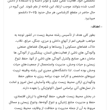
تخصصی خود، فعالیت علمی مفید و مؤثر داشته و با استفاده از دانش
کسب شده بتوانند موجب ارتقاء این شاخه از علم شوند. اين گروه در
حال حاضر در مقطع كارشناسی هر سال حدود 25-20 دانشجو
میپذيرد.
– اهداف:
بطور كلی هدف از تأسيس رشته محيط زيست در كشور توجه به
مواهب طبيعی اعم از آبهاي داخلی و مرزی، جنگل، مرتع، تالاب،
خاک، فضاهای مسکونی ( روستا‌ها و شهرها)، فضاهای صنعتی
وآلودگی های ناشی از فعاليت‌های انسان، پيشگيری از آلودگی ها
سامان دهی صنايع وکنترل آلودگی های ناشي از آنها، حفظ تنوع
زيستی و حيات وحش، مديريت واستحصال از جمعيت‌های حيات
وحش بوده است. لذا دانشگاه‌های مجري اين رشته وظيفه تربيت
نيروهای متخصص و كارآمد جهت برنامه ريزی به منظور حفظ
ونگهداری ارکان محيط زيست برای رفاه وآسايش نسل امروز و امانت
دار نسل‌های آتی براساس اصول اکولوژيکی را بعهده دارند.
در بخش محیط زیست طبیعی، حفظ گونه‌های با ارزش اقتصادی،
حفظ و مديريت منابع ژنتيكی و تنوع گونه‌ها، وتنوع زيستی و مسائل
مربوط به آن از جمله مديريت و حفاظت از وظايف محيط زيست