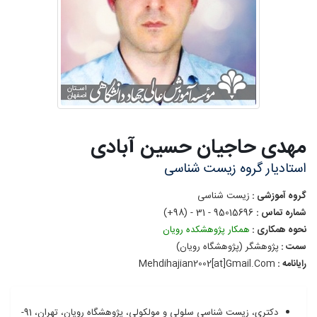
مهدی
حاجیان حسین آبادی
استادیار گروه زیست شناسی
گروه آموزشی :
زیست شناسی
شماره تماس :
95015696 - 31 - (98+)
نحوه همکاری :
همکار پژوهشکده رویان
سمت :
پژوهشگر
(پژوهشگاه رویان)
رایانامه :
Gmail.Com
ehdihajian2002[at]
M
دکتری، زیست شناسی سلولی و مولکولی، پژوهشگاه رویان، تهران، 91-