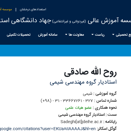
|
استعدادهای درخشان
موسسه آم
سه آموزش عالی
جهاد دانشگاهی استا
(غیردولتی و غیرانتفاعی)
ع تحصیلی
ریاست
معاونت ها
سامانه آموزش
تحصیلات تکمیلی
روح الله
صادقی
استادیار گروه مهندسی شیمی
گروه آموزشی :
شیمی
شماره تماس :
327 - 33667261 - 31 - (98+)
نحوه همکاری :
عضو هیات علمی
سمت : استادیار گروه مهندسی شیمی
رایانامه :
jdeihe.ac.ir
Sadeghi[at]
گوگل اسکالر:
r.google.com/citations?user=EKUa8iIAAAAJ&hl=en