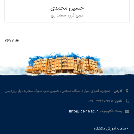
حسین محمدی
مربی گروه حسابداری
7677
آدرس:
اصفهان، انتهای بلوار دانشگاه صنعتی، خمینی شهر، شهرک منظریه، بلوار پردیس
تلفن:
۵-۳۳۶۶۷۲۶۱ - ۰۳۱
پست الکترونیک:
info@jdeihe.ac.ir
سامانه آموزش دانشگاه