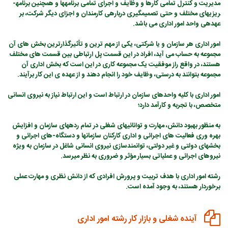
مدیریت و کنترل تمامی کارها و وظایف و اجرای تمامی برنامه­ها و همچنین برنامه­
ریزی­های مختلف و حتی تصمیم­گیری درباره­ی کارمندان و اجزای دیگر شرکت، بر
عهده­ی واحد امور اداری می باشد.
امور اداری هر سازمان و یا شرکتی، یکی از مهم ترین و تأثیرگذارترین بخش های آن
مجموعه به حساب می آید، افراد در این قسمت پل ارتباطی بین قسمت های مختلف
هستند، در واقع راز موفقیت یک مجموعه کاری در این است که بخش اداری آن
مجموعه بتوانند به درستی، وظایف خود را انجام دهند و از عهده ی این کار برآیند.
امور اداری با کلیه واحدهای سازمان در ارتباط است و این ارتباط نیاز به نیروی انسانی
متخصص، با تجربه و کارآمد دارد؛
به منظور بهبود دانش، مهارت و توانائی­های شغلی در تمام رده­های سازمان و افزایش
بهره وری فعالیت های اجرائی و اداری کارکنان سازمان­ها و دستگاه­-های اجرائی و
بخش­های دولتی و غیر دولتی، توانمندسازی نیروی انسانی شاغل در سازمان به ویژه
نیروهای اجرائی و عملیاتی بسیار مؤثر و ضروری به نظر می­رسد.
رشته امور اداری با هدف تربیت و پرورش افرادی که از دانش نظری و مهارت عملی
برخوردار هستند، به وجود آمده است.
آینده شغلی و بازار کار رشته امور اداری