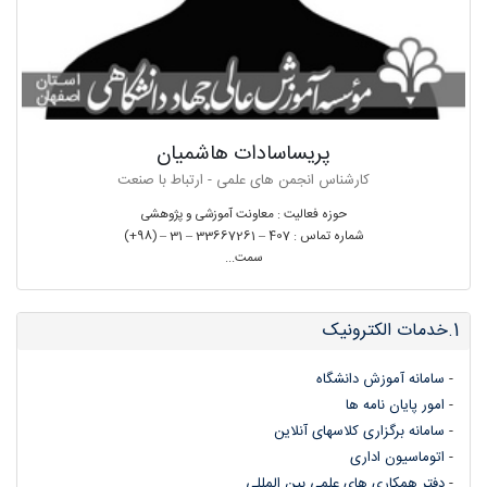
پریساسادات هاشمیان
کارشناس انجمن های علمی - ارتباط با صنعت
حوزه فعالیت : معاونت آموزشی و پژوهشی
شماره تماس : 407 – 33667261 – 31 – (98+)
سمت...
1.خدمات الکترونیک
16348
-
سامانه آموزش دانشگاه
-
امور پایان نامه ها
-
سامانه برگزاری کلاسهای آنلاین
-
اتوماسیون اداری
-
دفتر همکاری های علمی بین المللي