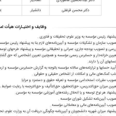
دکتر عبدالحسین شاهوردی
استادیار
ع
دکتر محسن قرنفلی
دانشیار
ع
وظایف و اختیـارات هیأت امن
یشنهاد رئیس مؤسسه به وزیر علوم، تحقیقات و فناوری .
صویب سازمان و تشکیلات مؤسسه و آیین‌نامه‌های لازم بنا به پیشنهاد رئیس مؤسسه
ررسی و تصویب بودجه جاری، عمرانی و تحقیقاتی مؤسسه و پیشنهاد طرحهای تو
عیین خزانه‌دار و حسابرس رسمی مؤسسه و همچنین تعیین اشخاصی که حق گشایش
ابهای آن را دارند.
أیید حسابها و ترازنامه‌های سالانه مؤسسه باتوجه به گزارش حسابرس مؤسسه و ار
لب کمک‌های مالی و امکانات از اشخاص حقیقی و حقوقی .
صویب مقررات استخدامی مؤسسه و تعرفه حقوق و دستمزد و مزایا.
عیین میزان حق‌التدریس، حق‌التحقیق، حق‌التألیف و حق‌الترجمه با رعایت ضوابط و
یشنهاد هر نوع توسعه و یا انحلال رشته‌های آموزشی مؤسسه به مؤسس.
صویب آیین‌نامه تشکیل شورای مؤسسه .
صویب آیین‌نامه‌های مالی و معاملاتی مؤسسه .
یشنهاد میزان شهریه دانشجویان و آیین‌نامه چگونگی دریافت آن به وزارت علوم، تح