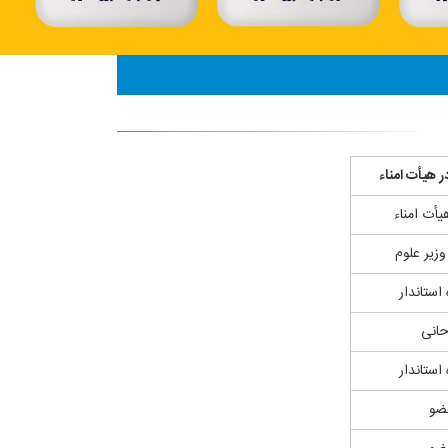
 هیأت امناء
أت امناء
وزیر علوم
 استاندار
حانی
 استاندار
ضو