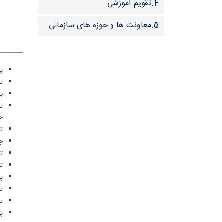
4.تقویم آموزشی
5.معاونت ها و حوزه های سازمانی
پ
ت
ب
ت
حس
ت
ج
ت
ت
پ
ت
ت
پ