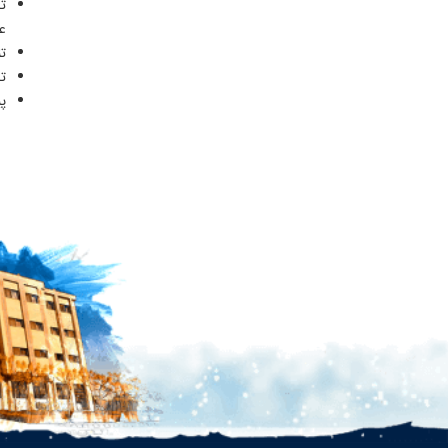
ت
ع
تن
ت
پ