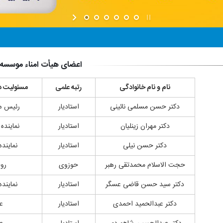
اعضای هیأت امناء موسسه
نام و نام خانوادگی
رتبه علمی
مسئولیت در
دکتر حسن مسلمی نائینی
استادیار
رئیس هی
دکتر مهران زینلیان
استادیار
نماینده 
دکتر حسن نیلی
استادیار
نماینده
حجت‌ الاسلام محمدتقی رهبر
حوزوی
رو
دکتر سید حسن قاضی عسگر
استادیار
نماینده
دکتر عبدالحمید احمدی
استادیار
ع